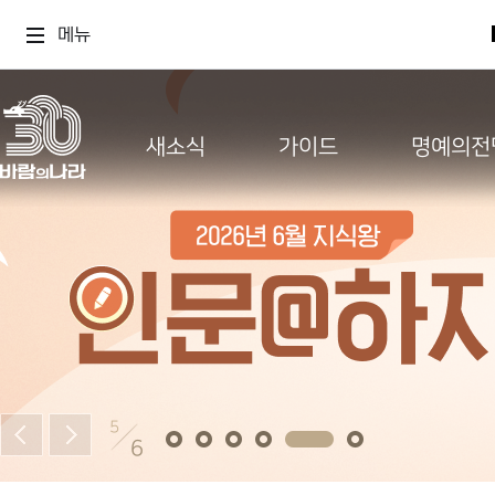
메뉴
새소식
가이드
명예의전
5
6