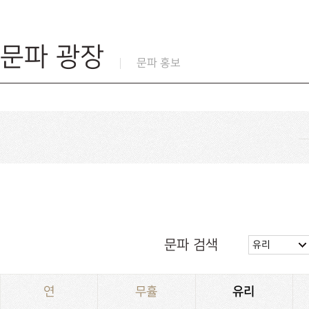
문파 광장
문파 홍보
문파 검색
유리
연
무휼
유리