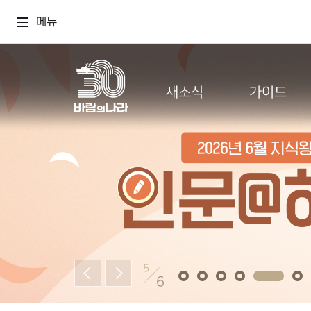
메뉴
새소식
가이드
5
6