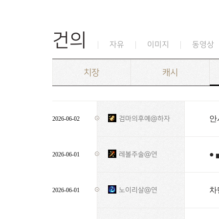
건의
자유
이미지
동영상
치장
캐시
안
검마의후예@하자
2026-06-02
●
레볼주술@연
2026-06-01
차
노이리살@연
2026-06-01