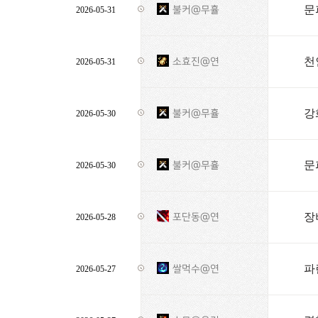
문
불커@무휼
2026-05-31
천
소효진@연
2026-05-31
강
불커@무휼
2026-05-30
문
불커@무휼
2026-05-30
장
포단동@연
2026-05-28
파
쌀먹수@연
2026-05-27