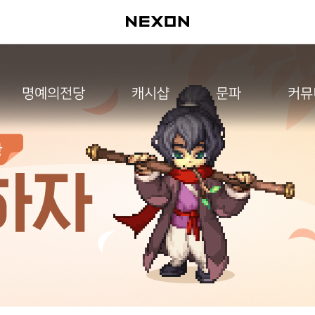
명예의전당
캐시샵
문파
커뮤