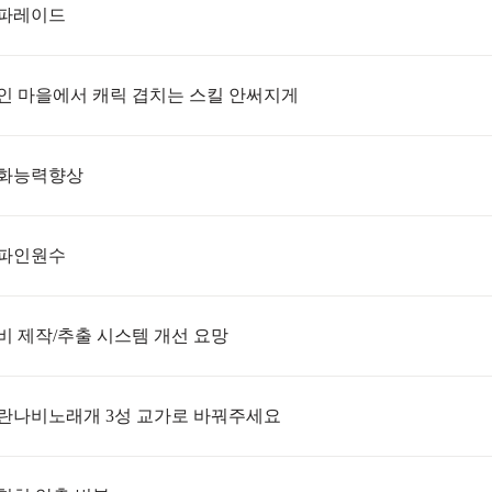
파레이드
인 마을에서 캐릭 겹치는 스킬 안써지게
화능력향상
파인원수
비 제작/추출 시스템 개선 요망
란나비노래개 3성 교가로 바꿔주세요