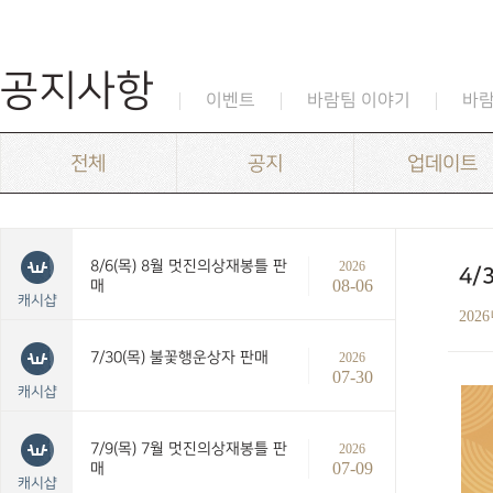
공지사항
이벤트
바람팀 이야기
바
전체
공지
업데이트
8/6(목) 8월 멋진의상재봉틀 판
2026
4/
08-06
매
캐시샵
202
7/30(목) 불꽃행운상자 판매
2026
07-30
캐시샵
7/9(목) 7월 멋진의상재봉틀 판
2026
07-09
매
캐시샵