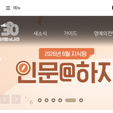
메뉴
새소식
가이드
명예의전
5
6