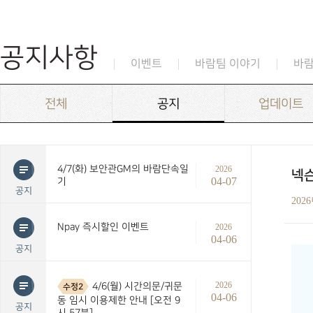
공지사항
이벤트
바람팀 이야기
바
전체
공지
업데이트
4/7(화) 보안관GM의 바람단속일
2026
넥슨
04-07
기
공지
202
Npay 즉시할인 이벤트
2026
04-06
공지
2026
4/6(월) 시간의문/귀문
수정2
04-06
동 임시 이용제한 안내 [오전 9
공지
시 57분]