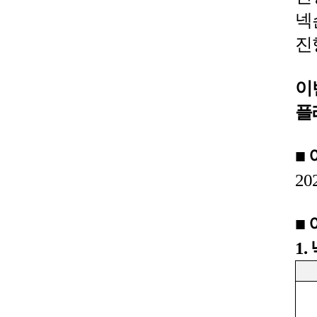
넥
진
이
플
■
20
■
1.