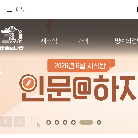
메뉴
새소식
가이드
명예의전
5
6