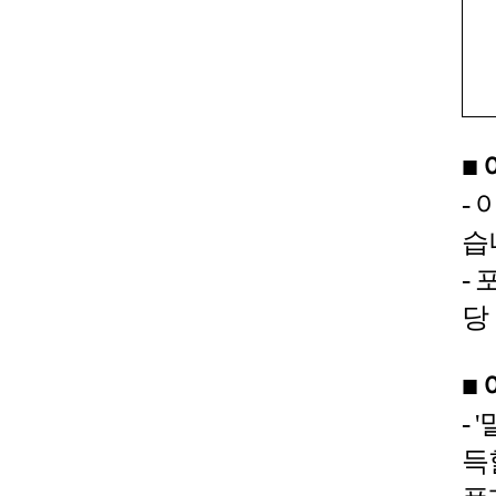
■
-
습
-
당
■
-
득