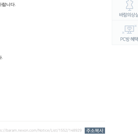
바랍니다
.
다
.
ps://baram.nexon.com/Notice/List/1552/148929