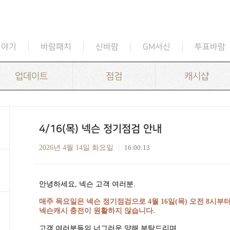
이야기
바람패치
신바람
GM서신
투표바람
업데이트
점검
캐시샵
4/16(목) 넥슨 정기점검 안내
2026년 4월 14일 화요일
16:00:13
안녕하세요
,
넥슨 고객 여러분
.
매주 목요일은 넥슨 정기점검으로
4
월
16
일
(
목
)
오전
8
시부터
넥슨캐시 충전이 원활하지 않습니다
.
고객 여러분들의 너그러운 양해 부탁드리며