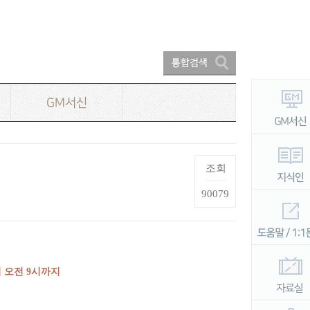
GM서신
조회
90079
 오전
9
시까지