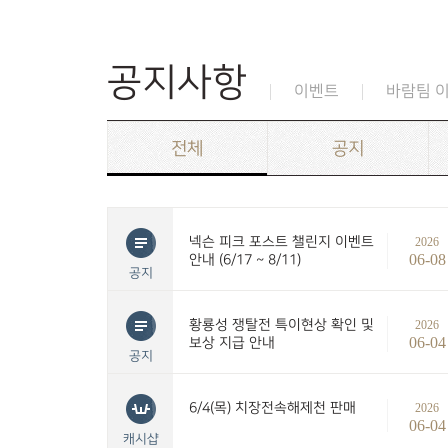
공지사항
이벤트
바람팀 
전체
공지
넥슨 피크 포스트 챌린지 이벤트
2026
06-08
안내 (6/17 ~ 8/11)
공지
황룡성 쟁탈전 특이현상 확인 및
2026
06-04
보상 지급 안내
공지
6/4(목) 치장전속해제천 판매
2026
06-04
캐시샵