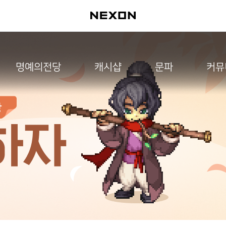
명예의전당
캐시샵
문파
커뮤