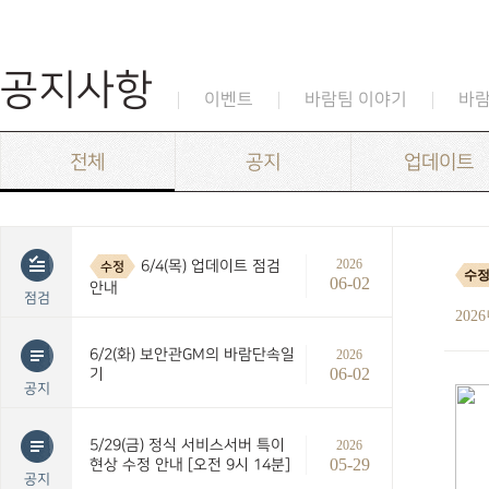
공지사항
이벤트
바람팀 이야기
바
전체
공지
업데이트
2026
6/4(목) 업데이트 점검
수정
수정
06-02
안내
점검
202
6/2(화) 보안관GM의 바람단속일
2026
06-02
기
공지
5/29(금) 정식 서비스서버 특이
2026
05-29
현상 수정 안내 [오전 9시 14분]
공지