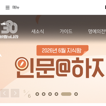
메뉴
새소식
가이드
명예의전
5
6