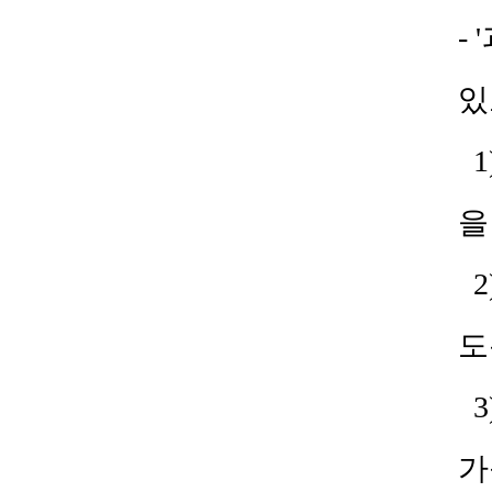
-
있
1
을
2
도
3
가