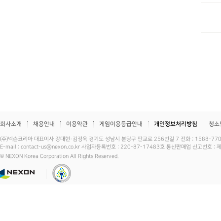
회사소개
채용안내
이용약관
게임이용등급안내
개인정보처리방침
청소
(주)넥슨코리아 대표이사 강대현·김정욱 경기도 성남시 분당구 판교로 256번길 7 전화 : 1588-7701 
E-mail : contact-us@nexon.co.kr 사업자등록번호 : 220-87-17483호 통신판매업 신고번호 
© NEXON Korea Corporation All Rights Reserved.