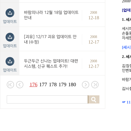
2008
[업데
바람의나라 12월 18일 업데이트
2008
12-18
안내
1. 
업데이트
세시
손돌
[괴유] 12/17 괴유 업데이트 안
2008
자세
12-17
내 (수정)
업데이트
[세시
2. 
두근두근 신나는 업데이트! 대련
2008
김장
12-17
시스템, 신규 퀘스트 추가!
업데이트
인벤토
바람가
176
177
178
179
180
감사
☞ 1