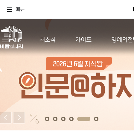
메뉴
새소식
가이드
명예의전
5
6