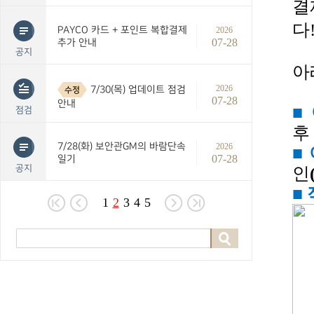
결
다
PAYCO 카드 + 포인트 복합결제
2026
07-28
추가 안내
공지
아
2026
7/30(목) 업데이트 점검
수정
07-28
안내
■
점검
후
7/28(화) 보안관GM의 바람단속
2026
■
07-28
일기
공지
인
■
1
2
3
4
5