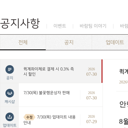
공지사항
이벤트
바람팀 이야기
바
전체
공지
업데이트
퀵계좌이체로 결제 시 0.3% 즉
2026
퀵계
07-30
시 할인
공지
202
7/30(목) 불꽃행운상자 판매
2026
07-30
캐시샵
안
2026
7/30(목) 업데이트 내용
수정
8
07-29
안내
업데이트