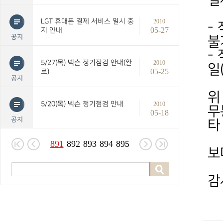
결
LGT 휴대폰 결제 서비스 일시 중
2010
-
05-27
지 안내
공지
불
-
5/27(목) 넥슨 정기점검 안내(완
2010
일
05-25
료)
공지
위
5/20(목) 넥슨 정기점검 안내
2010
무
05-18
공지
타
891
892
893
894
895
보
감