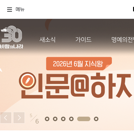
메뉴
새소식
가이드
명예의전
5
6