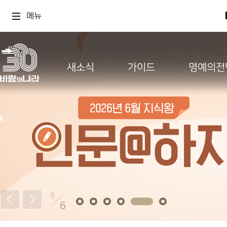
메뉴
새소식
가이드
명예의전
5
6