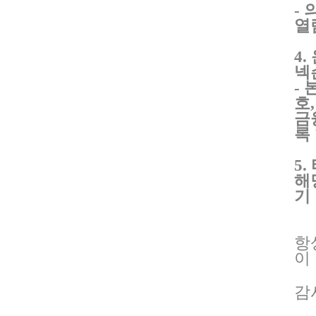
-
열
4.
넥
-
호
,
금
록
5.
해
기
항
이
감