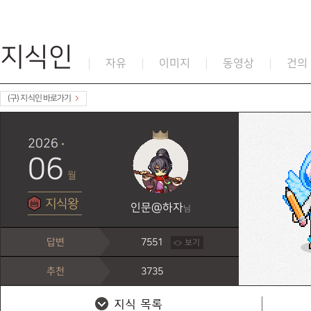
지식인
자유
이미지
동영상
건의
(구) 지식인 바로가기
2026
06
월
지식왕
인문@하자
님
답변
7551
보기
추천
3735