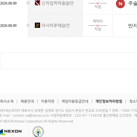
신직업찍먹용@연
2026.08.09
직업
캐릭터
반지
아사히루체@연
2026.08.09
직업
회사소개
채용안내
이용약관
게임이용등급안내
개인정보처리방침
청소
(주)넥슨코리아 대표이사 강대현·김정욱 경기도 성남시 분당구 판교로 256번길 7 전화 : 1588-7701 
E-mail : contact-us@nexon.co.kr 사업자등록번호 : 220-87-17483호 통신판매업 신고번호 
© NEXON Korea Corporation All Rights Reserved.