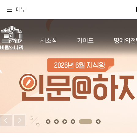
메뉴
새소식
가이드
명예의전
5
6