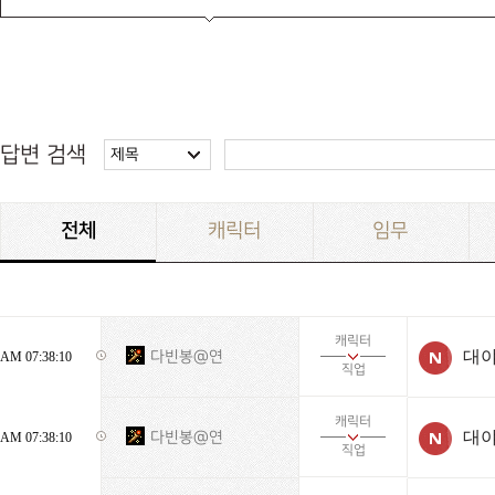
답변 검색
제목
전체
캐릭터
임무
캐릭터
대야
다빈봉@연
AM 07:38:10
직업
캐릭터
대야
다빈봉@연
AM 07:38:10
직업