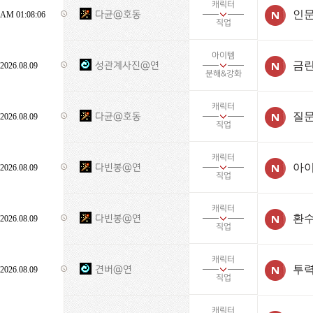
캐릭터
인문
다균@호동
AM 01:08:06
직업
아이템
성관계사진@연
2026.08.09
분해&강화
캐릭터
질문
다균@호동
2026.08.09
직업
캐릭터
아이
다빈봉@연
2026.08.09
직업
캐릭터
환수
다빈봉@연
2026.08.09
직업
캐릭터
투
견버@연
2026.08.09
직업
캐릭터