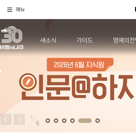
메뉴
새소식
가이드
명예의전
5
6