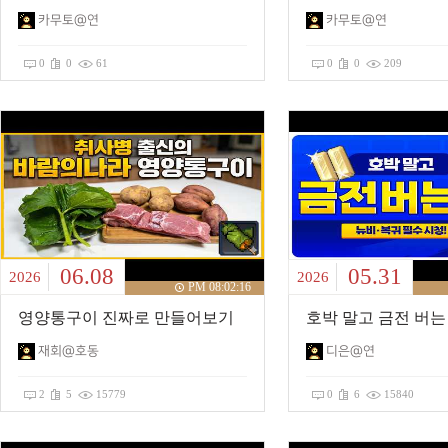
카무토@연
카무토@연
0
0
61
0
0
209
06.08
05.31
2026
2026
PM 08:02:16
영양통구이 진짜로 만들어보기
재회@호동
디은@연
2
5
15779
0
6
15840