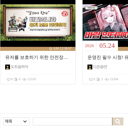
05.24
2026
AM 12:38:07
유저를 보호하기 위한 안전장치 이야기
도트@하자
디은@연
0
0
15310
0
3
15504
제목