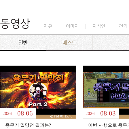
동영상
자유
이미지
지식인
건의
일반
베스트
08.06
08.03
2026
2026
PM 01:15:40
용무기 멸망전 결과는?
이번 사행으로 용무