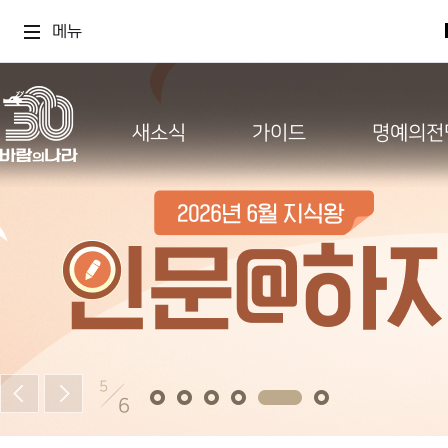
메뉴
새소식
가이드
명예의전
5
6