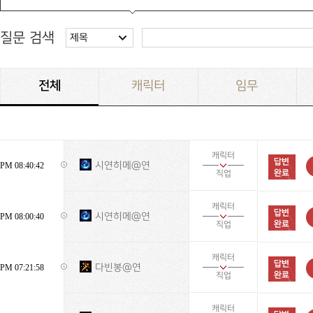
질문 검색
제목
전체
캐릭터
임무
캐릭터
시연히메@연
PM 08:40:42
직업
캐릭터
시연히메@연
PM 08:00:40
직업
캐릭터
다빈봉@연
PM 07:21:58
직업
캐릭터