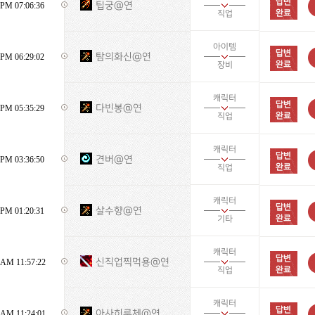
팁궁@연
PM 07:06:36
직업
아이템
탐의화신@연
PM 06:29:02
장비
캐릭터
다빈봉@연
PM 05:35:29
직업
캐릭터
견버@연
PM 03:36:50
직업
캐릭터
살수향@연
PM 01:20:31
기타
캐릭터
신직업찍먹용@연
AM 11:57:22
직업
캐릭터
아사히루체@연
AM 11:24:01