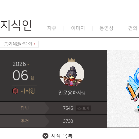
지식인
자유
이미지
동영상
건의
(구) 지식인 바로가기
2026
06
월
지식왕
인문@하자
님
답변
7545
보기
추천
3730