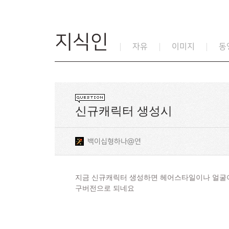
지식인
자유
이미지
동
신규캐릭터 생성시
백이십형하나@연
지금 신규캐릭터 생성하면 헤어스타일이나 얼굴이
구버전으로 되네요