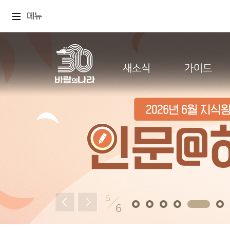
메뉴
새소식
가이드
5
6