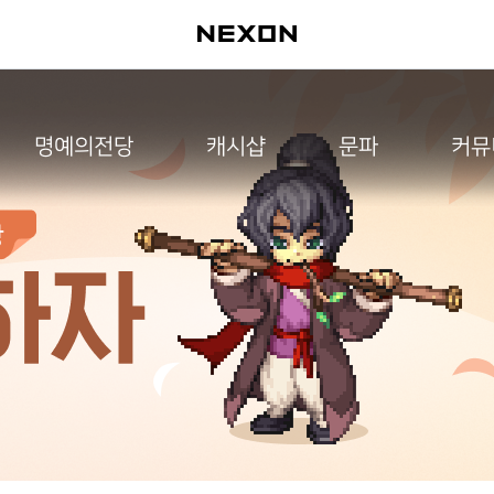
명예의전당
캐시샵
문파
커뮤