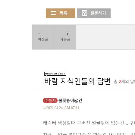
이전글
다음글
바람 지식인들의 답변
총
2
개의 답
주술사
불꽃숑이@연
2021.04.24
AM 07:11
캐릭터 생성할때 구버전 얼굴밖에 없는건... 구