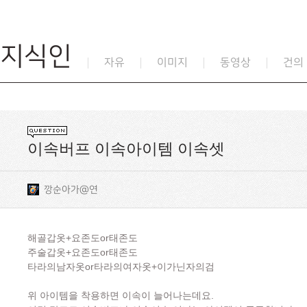
지식인
자유
이미지
동영상
건의
이속버프 이속아이템 이속셋
깡순아가@연
해골갑옷+요존도or태존도
주술갑옷+요존도or태존도
타라의남자옷or타라의여자옷+이가닌자의검
위 아이템을 착용하면 이속이 늘어나는데요.