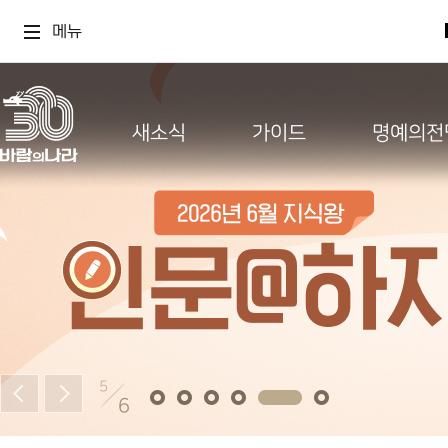
메뉴
새소식
가이드
명예의전
5
6