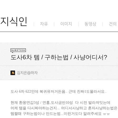
지식인
자유
이미지
동영상
건의
도사6차 템 / 구하는법 / 사냥어디서?
김지은@하자
도사 6차 622인데 복귀유저거든욤.. 근데 진짜1도몰라서요..
현재 환웅연갑3성 / 연홍,도사금반10성 다 시전 발라져잇는데
어케 템을 다시짜야하는건지... 어디서사냥하고 혼자사냥하는법은 
템짤때 구하는법이나 만드는법...이런거도다 알려주세요 ㅠㅠ