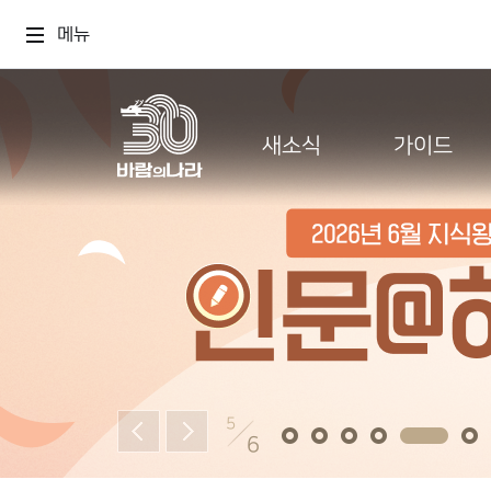
메뉴
새소식
가이드
5
6