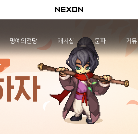
명예의전당
캐시샵
문파
커뮤