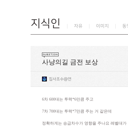
지식인
자유
이미지
동
사냥의길 금전 보상
집사조수@연
6차 600대는 투력*6만큼 주고
7차 700대는 투력*7만큼 주는 거 같은데
정확하게는 승급차수가 영향을 주나요 레벨대가 