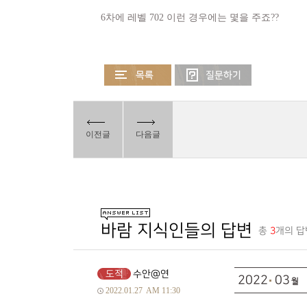
6차에 레벨 702 이런 경우에는 몇을 주죠??
이전글
다음글
바람 지식인들의 답변
총
3
개의 답
도적
수안@연
2022
03
2022.01.27
AM 11:30