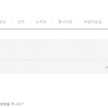
영상
건의
노하우
팬사이트
바람의상실
영향을 주나요??