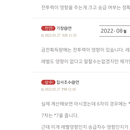
전투력이 영향을 주는게 크고 승급 여부는 정
천인
기장@연
2022
08
2022.01.27
AM 11:33
금전획득량에는 전투력이 영향이 있습니다. 레
레벌도 영향이 없다고 말할수는없겠지만 제가
살수
집사조수@연
2022.01.27
PM 12:16
실제 계산해보면 아시겠는데 6차의 경우에는 
7차는 *7을 줍니다.
근데 이게 레벨영향인지 승급차수 영향인지가 