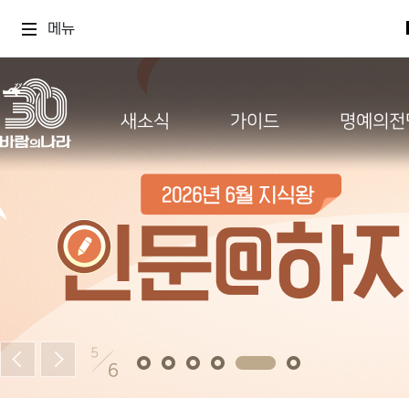
메뉴
새소식
가이드
명예의전
5
6