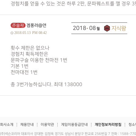
경험치를 얻을 수 있는 것은 하루 2판, 문파퀘스트를 깰 경우
주술사
겜풍러@연
2018
08
2018.05.13
PM 08:42
횟수 제한은 없으나
경험치 획득제한은
문파구슬 이용한 천마전 1번
기본 1번
천마대전 1번
총 3번가능하십니다. 최대 138000
회사소개
채용안내
이용약관
게임이용등급안내
개인정보처리방침
청소
(주)넥슨코리아 대표이사 강대현·김정욱 경기도 성남시 분당구 판교로 256번길 7 전화 : 1588-7701 