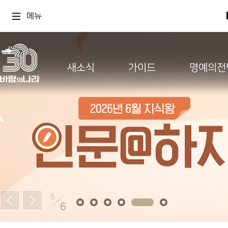
메뉴
새소식
가이드
명예의전
5
6