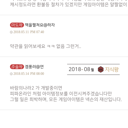
캐시정도라면 환불등 절차가 있겠지만 게임아이템은 얄짤없이
마도사
책을펼쳐요@하자
2018.05.11
PM 07:40
약관을 읽어보세요 ㅋㅋ 없음 그런거..
주술사
겜풍러@연
2018
08
2018.05.14
PM 08:00
바람의나라2 가 개발중이면
피파온라인 처럼 아이템정보를 이전시켜주겠습니다만
그럴 일은 희박하며, 모든 게임아이템은 넥슨의 재산입니다.