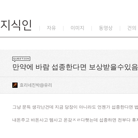
지식인
자유
이미지
동영상
건의
만약에 바람 섭종한다면 보상받을수있음
효리네친박@유리
그냥 문득 생각난건데 지금 당장이 아니라도 언젠가 섭종한다면 
내돈주고 바돈사고 템사고 온갖ㅈㄹ다햇는데 섭종하면 전부다 휴