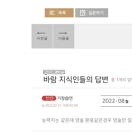
이전글
다음글
바람 지식인들의 답변
총
1
개의 답
천인
기장@연
2022
08
2022.02.13
AM 01:04
능력치는 같은데 영술 환웅같은경우 영술만 낄