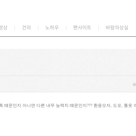
영상
건의
노하우
팬사이트
바람의상실
 떄문인지 아니면 다른 내무 능력치 떄문인지??? 환웅모자, 도포, 통옷 