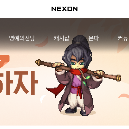
명예의전당
캐시샵
문파
커뮤