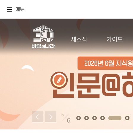
메뉴
새소식
가이드
5
6