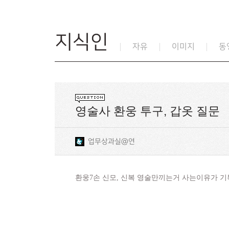
지식인
자유
이미지
동
영술사 환웅 투구, 갑옷 질문
업무상과실@연
환웅7손 신모, 신복 영술만끼는거 사는이유가 기특