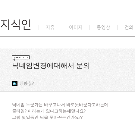
지식인
자유
이미지
동영상
건의
닉네임변경에대해서 문의
징힁@연
닉네임 누군가는 바꾸고나서 바로못바꾼다고하는데
쿨타임? 이라는게 있다고하는데맞나요?
그럼 몇일동안 닉을 못바꾸는건가요??