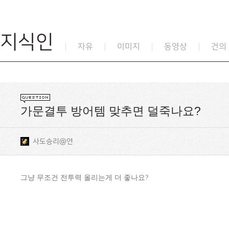
지식인
자유
이미지
동영상
건의
가문결투 방어템 맞추면 덜죽나요?
사도승리@연
그냥 무조건 전투력 올리는게 더 좋나요?