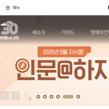
메뉴
새소식
가이드
명예의전
5
6