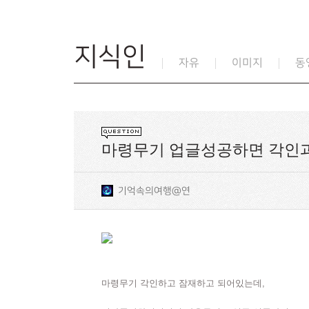
지식인
자유
이미지
동
마령무기 업글성공하면 각인과
기억속의여행@연
마령무기 각인하고 잠재하고 되어있는데,