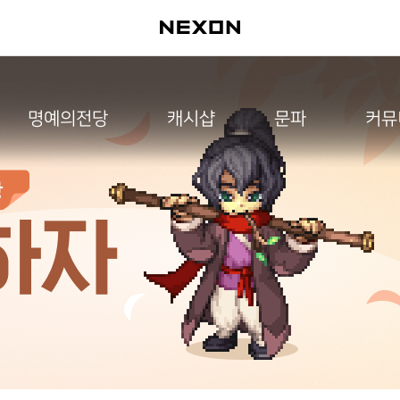
명예의전당
캐시샵
문파
커뮤