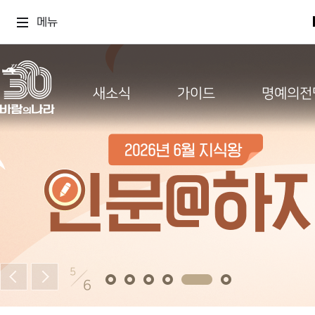
메뉴
새소식
가이드
명예의전
5
6