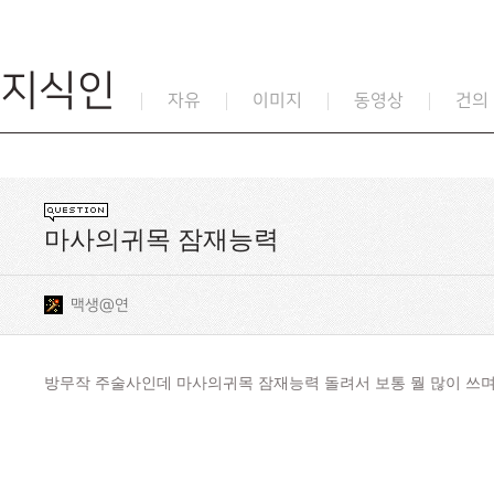
지식인
자유
이미지
동영상
건의
마사의귀목 잠재능력
맥생@연
방무작 주술사인데 마사의귀목 잠재능력 돌려서 보통 뭘 많이 쓰