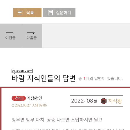
이전글
다음글
바람 지식인들의 답변
총
1
개의 답변이 있습니다.
천인
기장@연
2022
08
2022.08.27
AM 09:06
방무면 방무,마치, 공증 나오면 스탑하시면 될고