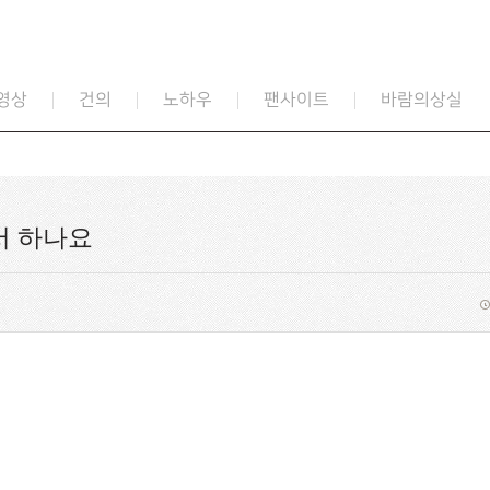
영상
건의
노하우
팬사이트
바람의상실
서 하나요