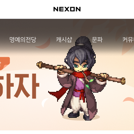
명예의전당
캐시샵
문파
커뮤