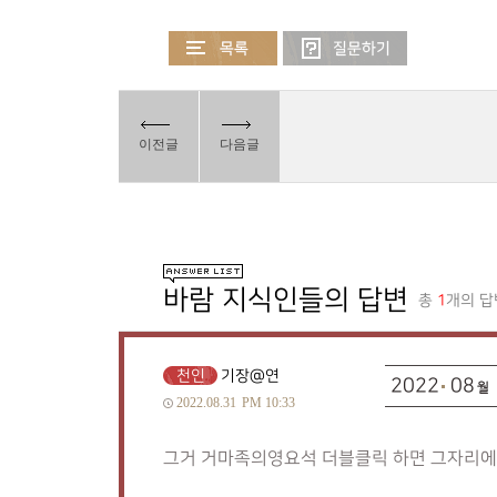
이전글
다음글
바람 지식인들의 답변
총
1
개의 답
천인
기장@연
2022
08
2022.08.31
PM 10:33
그거 거마족의영요석 더블클릭 하면 그자리에