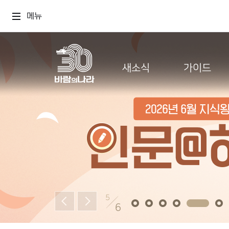
메뉴
새소식
가이드
5
6