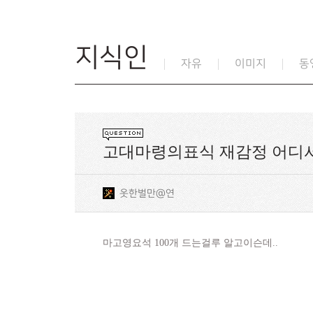
지식인
자유
이미지
동
고대마령의표식 재감정 어디
옷한벌만@연
마고영요석 100개 드는걸루 알고이슨데..