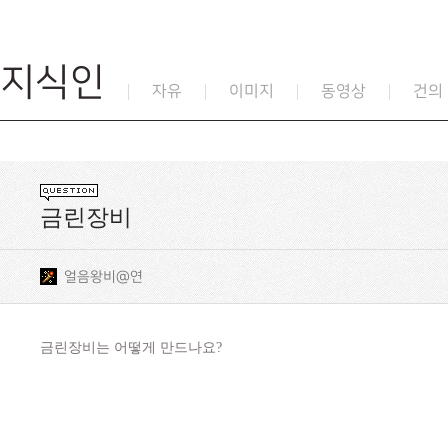
지식인
자유
이미지
동영상
건의
금린장비
얼음왕비@연
금린장비는 어떻게 만드나요?