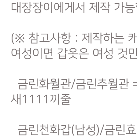
대장장이에게서 제작 가능
(※ 참고사항 : 제작하는 
여성이면 갑옷은 여성 것만
금린화월관/금린추월관 = 금
새1111끼줄
금린천화갑(남성)/금린효월갑