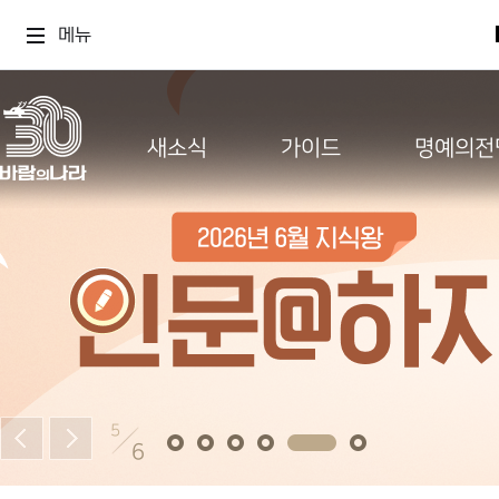
메뉴
새소식
가이드
명예의전
5
6