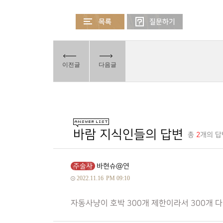
이전글
다음글
바람 지식인들의 답변
총
2
개의 답
주술사
바현슈@연
2022.11.16
PM 09:10
자동사냥이 호박 300개 제한이라서 300개 