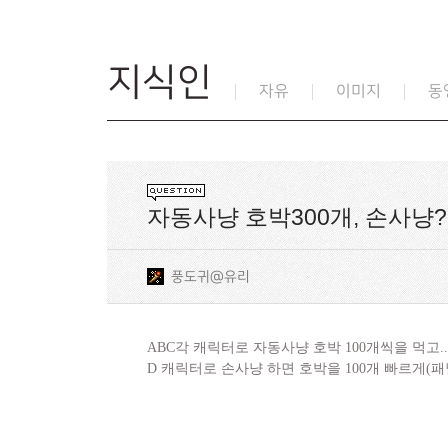
지식인
자유
이미지
동
자동사냥 호박300개, 손사냥?
풍도귀@유리
ABC각 캐릭터로 자동사냥 호박 100개씩을 먹고..
D 캐릭터로 손사냥 하면 호박을 100개 빠르게(패