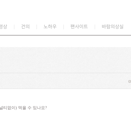
영상
건의
노하우
팬사이트
바람의상실
널티없이) 먹을 수 있나요?