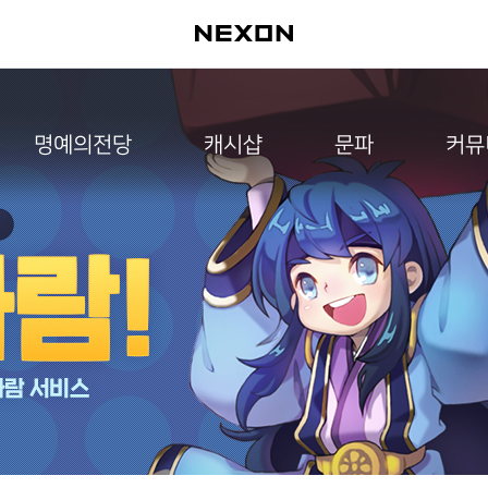
명예의전당
캐시샵
문파
커뮤