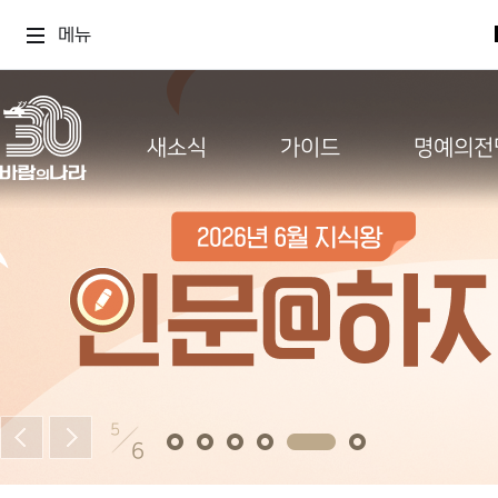
메뉴
새소식
가이드
명예의전
5
6