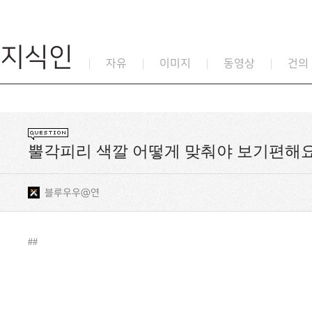
지식인
자유
이미지
동영상
건의
뿔각피리 색깔 어떻게 맞춰야 보기편해
블루우우@연
##