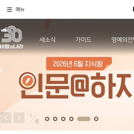
메뉴
새소식
가이드
명예의전
5
6