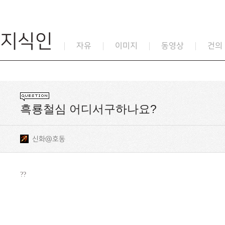
지식인
자유
이미지
동영상
건의
흑룡철심 어디서구하나요?
신화@호동
??