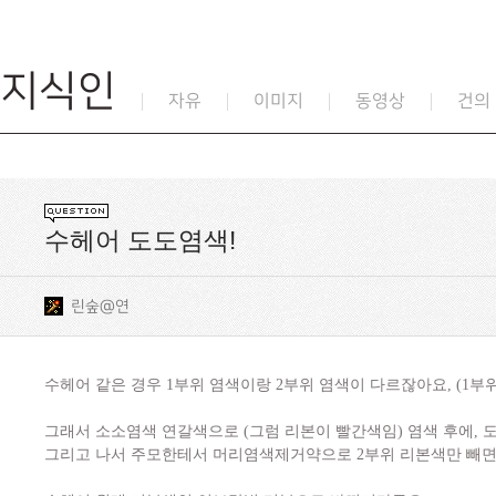
지식인
자유
이미지
동영상
건의
수헤어 도도염색!
린숲@연
수헤어 같은 경우 1부위 염색이랑 2부위 염색이 다르잖아요, (1부
그래서 소소염색 연갈색으로 (그럼 리본이 빨간색임) 염색 후에, 
그리고 나서 주모한테서 머리염색제거약으로 2부위 리본색만 빼면