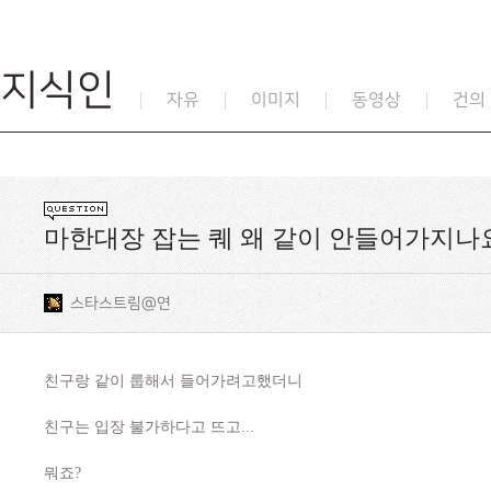
지식인
자유
이미지
동영상
건의
마한대장 잡는 퀘 왜 같이 안들어가지나
스타스트림@연
친구랑 같이 룹해서 들어가려고했더니
친구는 입장 불가하다고 뜨고...
뭐죠?