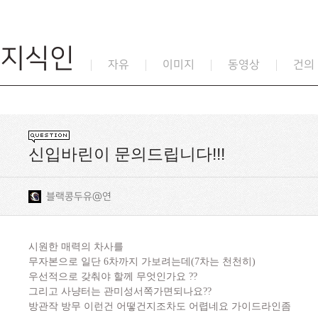
지식인
자유
이미지
동영상
건의
신입바린이 문의드립니다!!!
블랙콩두유@연
시원한 매력의 차사를
무자본으로 일단 6차까지 가보려는데(7차는 천천히)
우선적으로 갖춰야 할께 무엇인가요 ??
그리고 사냥터는 관미성서쪽가면되나요??
방관작 방무 이런건 어떻건지조차도 어렵네요 가이드라인좀