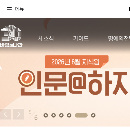
메뉴
새소식
가이드
명예의전
5
6