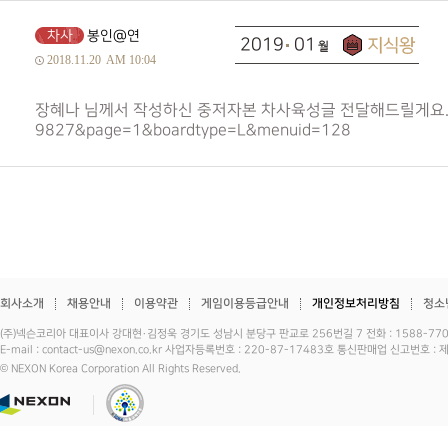
차사
봉인@연
2019
01
2018.11.20
AM 10:04
장혜나 님께서 작성하신 중저자본 차사육성글 전달해드릴게요. 참고하세요. ht
9827&page=1&boardtype=L&menuid=128
회사소개
채용안내
이용약관
게임이용등급안내
개인정보처리방침
청소
(주)넥슨코리아 대표이사 강대현·김정욱 경기도 성남시 분당구 판교로 256번길 7 전화 : 1588-7701 
E-mail : contact-us@nexon.co.kr 사업자등록번호 : 220-87-17483호 통신판매업 신고번호 
© NEXON Korea Corporation All Rights Reserved.