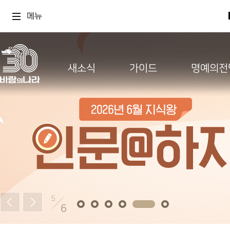
메뉴
새소식
가이드
명예의전
5
6