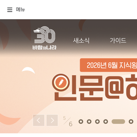
메뉴
새소식
가이드
5
6