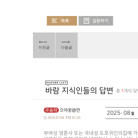
이전글
다음글
바람 지식인들의 답변
총
1
개의 답
주술사
으야꿍@연
2025
08
2024.03.04
PM 01:43
부여성 영혼사 또는 국내성 도호귀인의집에 