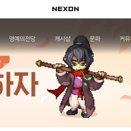
명예의전당
캐시샵
문파
커뮤