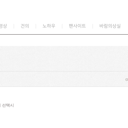
영상
건의
노하우
팬사이트
바람의상실
지 선택시