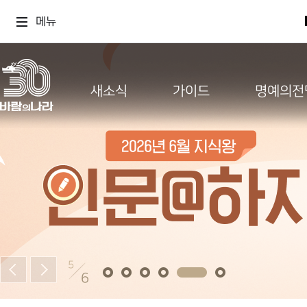
메뉴
새소식
가이드
명예의전
5
6