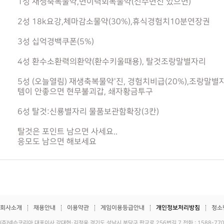
1성 재생축복물약,변이력회복물약(신수변신 있으면)
2성 18k요강,체마감소물약(30%),휴식경험치10분연장권
3성 십억경백쿠폰(5%)
4성 환수소환력의환약(환수키울때용), 탈것조랑말별자리
5성 (오늘열림) 재생축복물약'진, 경험치비급(20%),조랑말별
템이 안좋으면 현무불괴갑, 쇄자황금투구
6성 탈것:신룡별자리 물품보관함확장(3칸)
탈것은 포인트 남으면 사세요..
응모도 남으면 해보세요
회사소개
채용안내
이용약관
게임이용등급안내
개인정보처리방침
청소
(주)넥슨코리아 대표이사 강대현·김정욱 경기도 성남시 분당구 판교로 256번길 7 전화 : 1588-7701 