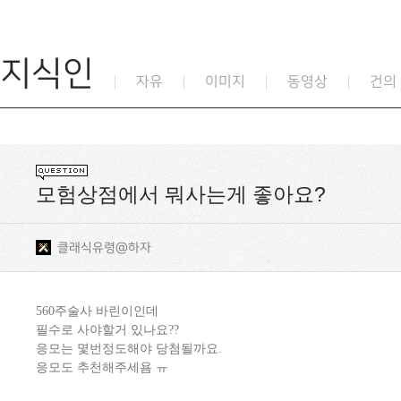
지식인
자유
이미지
동영상
건의
모험상점에서 뭐사는게 좋아요?
클래식유령@하자
560주술사 바린이인데
필수로 사야할거 있나요??
응모는 몇번정도해야 당첨될까요.
응모도 추천해주세욤 ㅠ