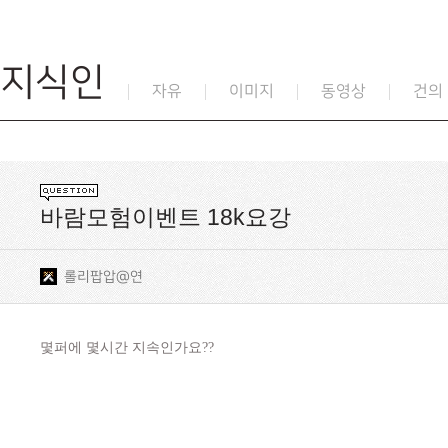
지식인
자유
이미지
동영상
건의
바람모험이벤트 18k요강
롤리팝압@연
몇퍼에 몇시간 지속인가요??