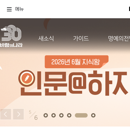
메뉴
새소식
가이드
명예의전
5
6