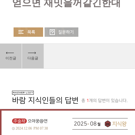
얻으면 재밋을꺼같긴한대
이전글
다음글
바람 지식인들의 답변
총
1
개의 답변이 있습니다.
주술사
으야꿍@연
2025
08
2024.12.06
PM 07:38