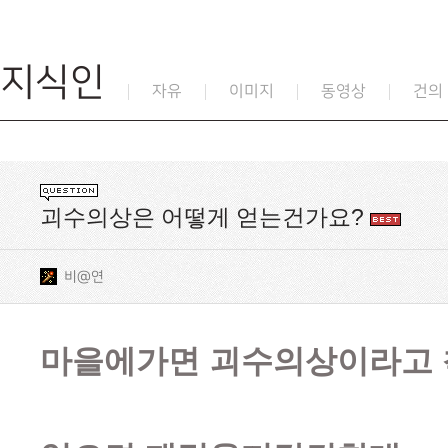
지식인
자유
이미지
동영상
건의
괴수의상은 어떻게 얻는건가요?
비@연
마을에가면 괴수의상이라고