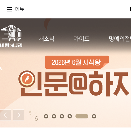
메뉴
새소식
가이드
명예의전
5
6