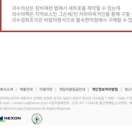
괴수의상은 장비재련 텝에서 세트옷을 제작할 수 있는데
괴수의핵은 지역보스인 그슨새/진'서라마옥거인을 통해 구할 
괴수경화조각은 바람의원석으로 왈숙편의점에서 구매할 수 있
회사소개
채용안내
이용약관
게임이용등급안내
개인정보처리방침
청소
(주)넥슨코리아 대표이사 강대현·김정욱 경기도 성남시 분당구 판교로 256번길 7 전화 : 1588-7701 
E-mail : contact-us@nexon.co.kr 사업자등록번호 : 220-87-17483호 통신판매업 신고번호 
© NEXON Korea Corporation All Rights Reserved.