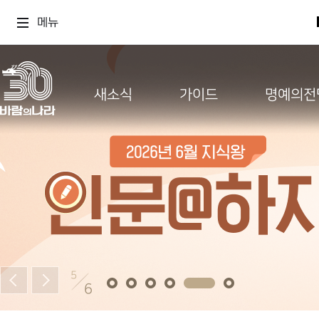
메뉴
새소식
가이드
명예의전
5
6