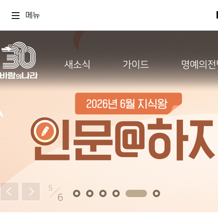
메뉴
새소식
가이드
명예의전
5
6