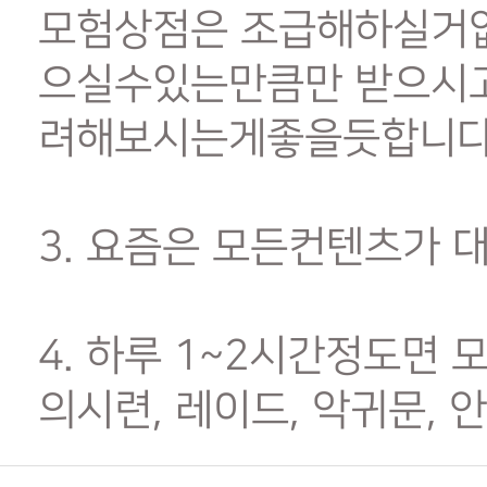
모험상점은 조급해하실거없
으실수있는만큼만 받으시고
려해보시는게좋을듯합니
3. 요즘은 모든컨텐츠가
4. 하루 1~2시간정도
의시련, 레이드, 악귀문,