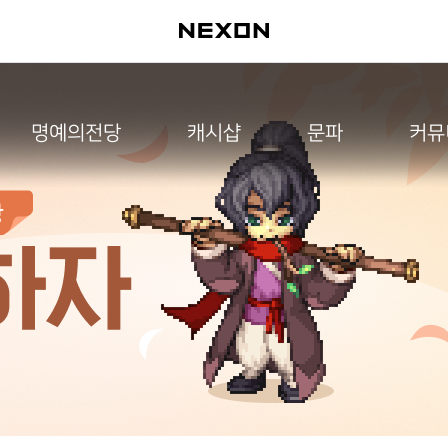
명예의전당
캐시샵
문파
커뮤