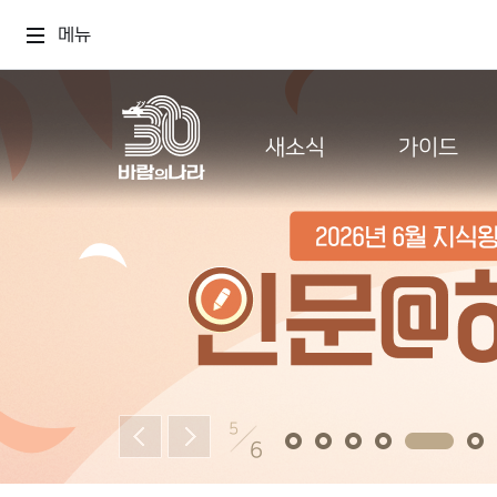
메뉴
새소식
가이드
5
6