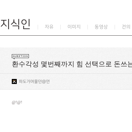
지식인
자유
이미지
동영상
건의
환수각성 몇번째까지 힘 선택으로 돈쓰
파도가머물던@연
@!@!