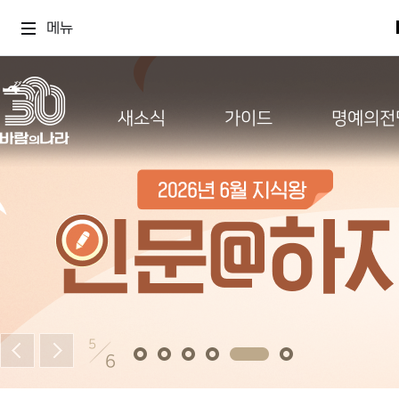
메뉴
새소식
가이드
명예의전
5
6