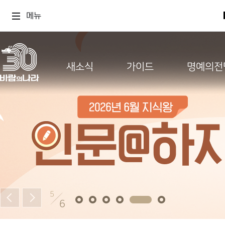
메뉴
새소식
가이드
명예의전
5
6