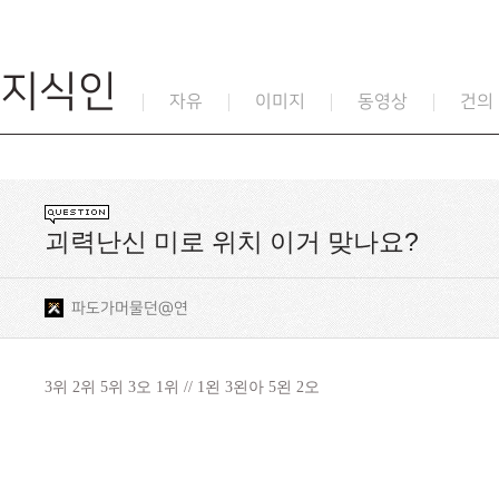
지식인
자유
이미지
동영상
건의
괴력난신 미로 위치 이거 맞나요?
파도가머물던@연
3위 2위 5위 3오 1위 // 1왼 3왼아 5왼 2오