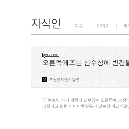
지식인
자유
이미지
동
오른쪽에뜨는 신수창에 빈칸
초월한오렌지@연
"-" 누르면 자기 캐릭터 신수창이 오른쪽에 뜨
그렇다고 빈칸에 아이템같은거 넣는건 아닌거같고..