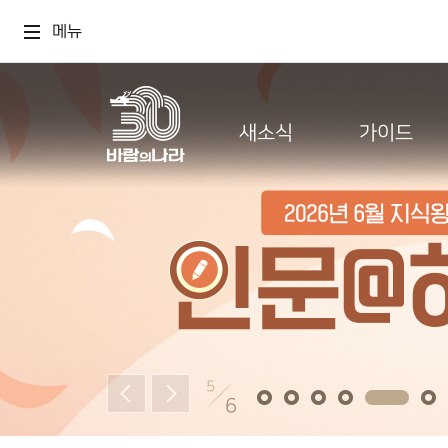
메뉴
새소식
가이드
5
6