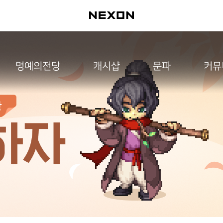
명예의전당
캐시샵
문파
커뮤