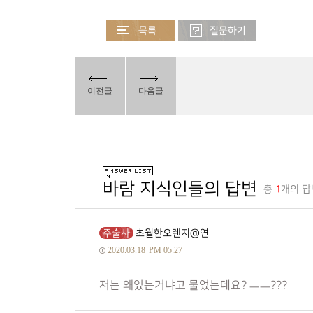
이전글
다음글
바람 지식인들의 답변
총
1
개의 답
주술사
초월한오렌지@연
2020.03.18
PM 05:27
저는 왜있는거냐고 물었는데요? ㅡㅡ???