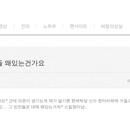
영상
건의
노하우
팬사이트
바람의상실
들 왜있는건가요
잖아요? 근데 의문이 생기는게 제가 알기론 한캐릭당 신수 한마리밖에 가
.. 그 빈칸들은 대체 왜있는거져? 스킬창마냥;;