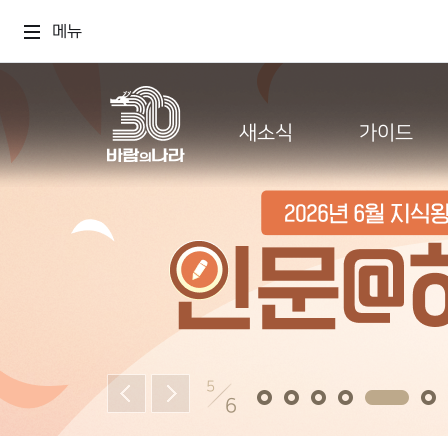
메뉴
새소식
가이드
5
6