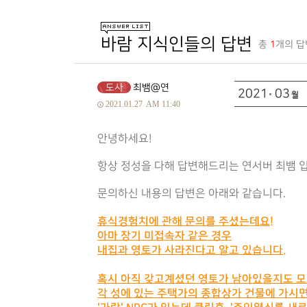
바람 지식인들의 답변
총
1
개의 답
도사
최뱀@연
2021
03
2021.01.27
AM 11:40
안녕하세요!
항상 정성을 다해 답변해드리는 연서버 최뱀 
문의하신 내용의 답변은 아래와 같습니다.
휴식경험치에 관해 문의를 주셨는데요!
아마 장기 미접속자 같은 경우
내집과 영토가 사라진다고 알고 있습니다.
혹시 아직 갖고계셨던 영토가 남아있을지도 
각 성에 있는 주택가의 종합상가 건물에 가시