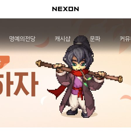
명예의전당
캐시샵
문파
커뮤