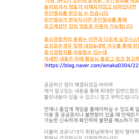
'가람' NPC가 있는데 클릭후 '주인열쇠를 새
눌러보셔서 영토가 삭제되지않고 남아있다면
주인열쇠를 받으실 수 있습니다.
주인열쇠가 받아지시면 주인열쇠를 통해
갖고계셨던 집의 영토로 이동이 가능합니다.
휴식경험치의 종류는 이전과 다르게 요강시스
요강같은경우 일명 내집&내방 가구를 통해 얻
휴식경험치를 이용할수 있는데
자세한 내용은 아래 황보님 블로그 링크 참고하
(
https://blog.naver.com/wnaka0304/
궁금하신 점이 해결되셨길 바라며
제가 알고있는 내용을 통해 최대한 답변드렸
틀린내용이 있을 수 있으니 참고 부탁드립니다
언제나 즐겁게 게임을 플레이하실 수 있도록
답
이용 중 궁금증이나 불편함이 있을 때
언제든지
가능한 신속하게 확인하여 불편을 해소하기 
더불어 코로나19가 회원님에게서 멀리 떨어져
회원님 건강하시길 기원하겠습니다!