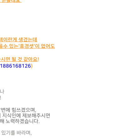
로 받을래요'
템이란게 생겼는데
을수 있는'휴경셋'이 없어도
시면 될 것 같아요!
221886168126
)
으나
!
변에 힘쓰겠으며
,
 지식인에 제보해주시면
위해 노력하겠습니다
.
 있기를 바라며,