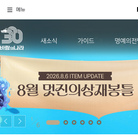
메뉴
새소식
가이드
명예의전
1
6