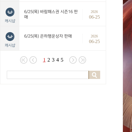
6/25(목) 바람패스권 시즌16 판
2026
06-25
매
캐시샵
6/25(목) 은하행운상자 판매
2026
06-25
캐시샵
1
2
3
4
5