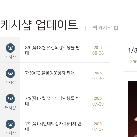
캐시샵 업데이트
웹 캐시샵
8/6(목) 8월 멋진의상재봉틀 판
2026
1/
08-06
매
캐시샵
202
7/30(목) 불꽃행운상자 판매
2026
07-30
캐시샵
7/9(목) 7월 멋진의상재봉틀 판
2026
07-09
매
캐시샵
7/2(목) 각인대박상자 패키지 판
2026
07-02
매
캐시샵