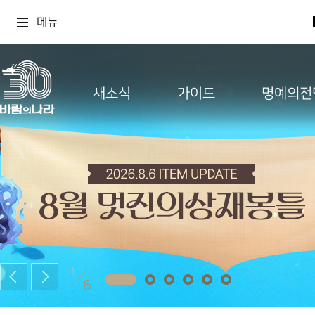
메뉴
새소식
가이드
명예의전
1
6