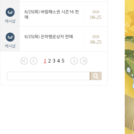
6/25(목) 바람패스권 시즌16 판
2026
06-25
매
캐시샵
6/25(목) 은하행운상자 판매
2026
06-25
캐시샵
1
2
3
4
5