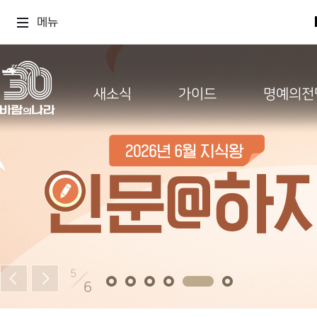
메뉴
새소식
가이드
명예의전
5
6