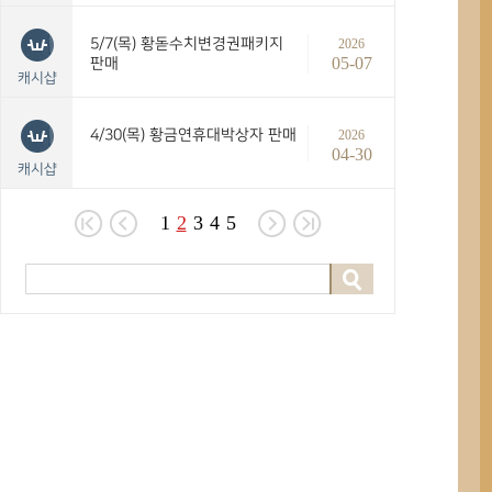
5/7(목) 황돋수치변경권패키지
2026
05-07
판매
캐시샵
4/30(목) 황금연휴대박상자 판매
2026
04-30
캐시샵
1
2
3
4
5