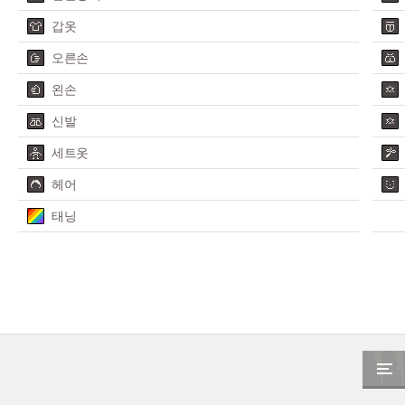
갑옷
오른손
왼손
신발
세트옷
헤어
태닝