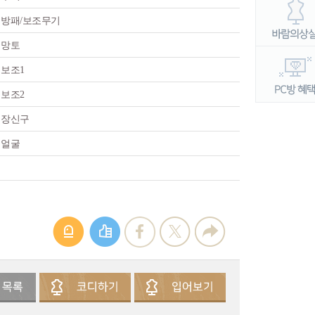
방패/보조무기
망토
보조1
보조2
장신구
얼굴