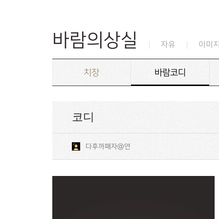
바람의상실
자유
이미
치장
바람코디
코디
다후까패자@연