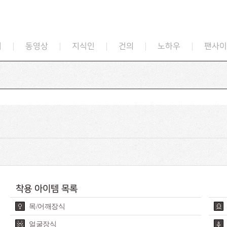
지
동영상
지식인
건의
노하우
팬사이
착용 아이템 목록
목/어깨장식
얼굴장식