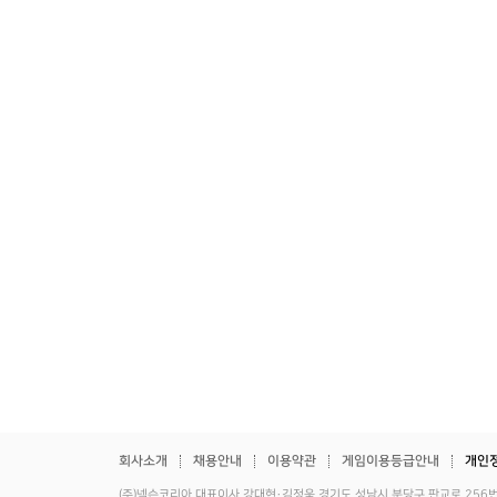
회사소개
채용안내
이용약관
게임이용등급안내
개인
(주)넥슨코리아 대표이사 강대현·김정욱 경기도 성남시 분당구 판교로 256번길 7 