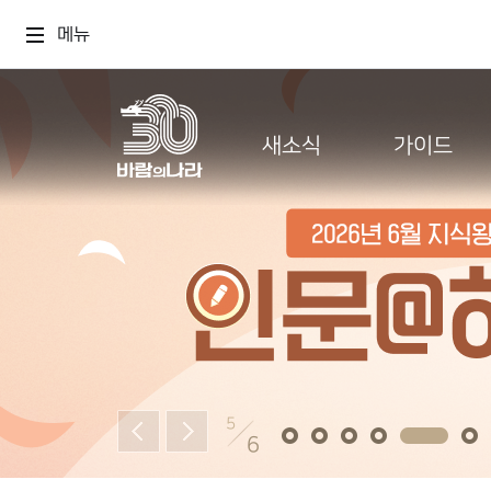
메뉴
새소식
가이드
5
6