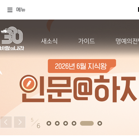
메뉴
새소식
가이드
명예의전
5
6