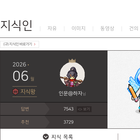
지식인
자유
이미지
동영상
건의
(구) 지식인 바로가기
2026
06
월
지식왕
인문@하자
님
답변
7543
보기
추천
3729