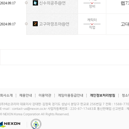
렙7
신수의공주@연
2024.09.17
장비
캐릭터
고대
고구마깡조아@연
2024.09.17
직업
회사소개
채용안내
이용약관
게임이용등급안내
개인정보처리방침
청소
(주)넥슨코리아 대표이사 강대현·김정욱 경기도 성남시 분당구 판교로 256번길 7 전화 : 1588-7701 
E-mail : contact-us@nexon.co.kr 사업자등록번호 : 220-87-17483호 통신판매업 신고번호 
© NEXON Korea Corporation All Rights Reserved.