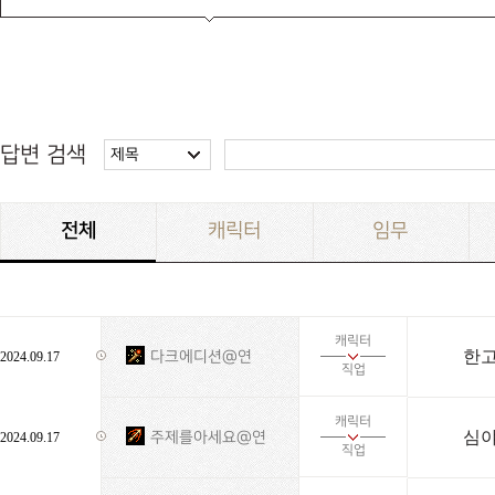
답변 검색
제목
전체
캐릭터
임무
캐릭터
한고
다크에디션@연
2024.09.17
직업
캐릭터
심야
주제를아세요@연
2024.09.17
직업