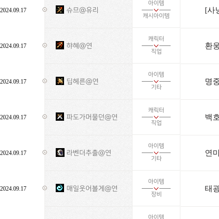
아이템
[사
슈므@유리
2024.09.17
캐시아이템
캐릭터
환웅
햐혜@연
2024.09.17
직업
아이템
명중
딥헤른@연
2024.09.17
기타
캐릭터
파도가머물던@연
2024.09.17
직업
아이템
연
라벤더추출@연
2024.09.17
기타
아이템
태광
매일웃어볼게@연
2024.09.17
장비
아이템