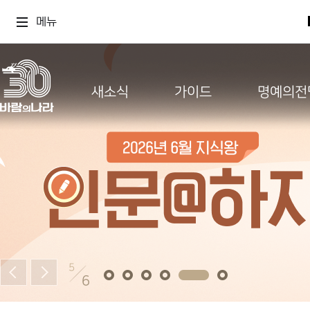
메뉴
새소식
가이드
명예의전
5
6