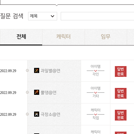
질문 검색
제목
전체
캐릭터
임무
아이템
과일별@연
2022.09.29
각인
아이템
뿔댕@연
2022.09.29
기타
캐릭터
극장소@연
2022.09.29
직업
캐릭터