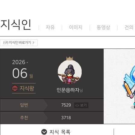
지식인
자유
이미지
동영상
건의
(구) 지식인 바로가기
2026
06
월
지식왕
인문@하자
님
답변
7529
보기
추천
3718