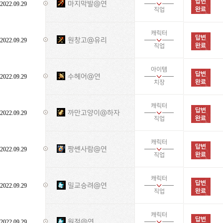
마지막발@연
2022.09.29
직업
캐릭터
원창고@유리
2022.09.29
직업
아이템
수헤어@연
2022.09.29
치장
캐릭터
까만고양이@하자
2022.09.29
직업
캐릭터
짱쎈사람@연
2022.09.29
직업
캐릭터
밀교승려@연
2022.09.29
직업
캐릭터
원점@연
2022.09.29